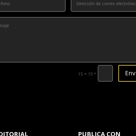
Env
=
15 + 15
DITORIAL
PUBLICA CON